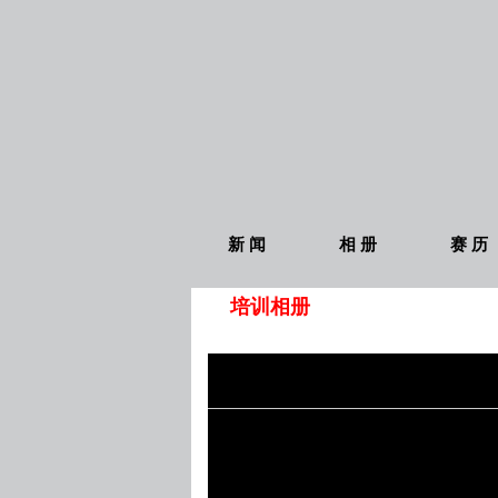
新 闻
相 册
赛 历
培训相册