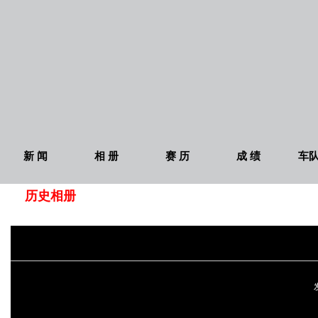
新 闻
相 册
赛 历
成 绩
车
历史相册