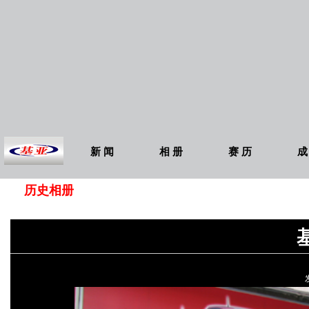
新 闻
相 册
赛 历
成
历史相册